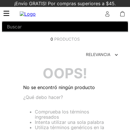
¡Envío GRATIS! Por compras superiores a $45.
Buscar
0
PRODUCTOS
RELEVANCIA
OOPS!
No se encontró ningún producto
¿Qué debo hacer?
Comprueba los términos
ingresados
Intenta utilizar una sola palabra
Utiliza términos genéricos en la