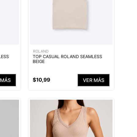
ROLAND
LESS
TOP CASUAL ROLAND SEAMLESS
BEIGE
$
10
,
99
 MÁS
VER MÁS