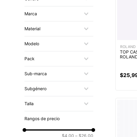
NEGRO
AZUL
MUJER
Marca
BEIGE
Roland
Material
ALGODÓN
Modelo
ROLAND
TOP CA
CAFR23662
ROLAND
Pack
CAFR22285
CAFR22268
X1
Sub-marca
$
25
,
9
CAFR22267
CAFR21498
BASIC
Subgénero
CAFR21489
CAFR21487
NIÑA
Talla
XS
Rangos de precio
S
M
$4,00
–
$26,00
XL