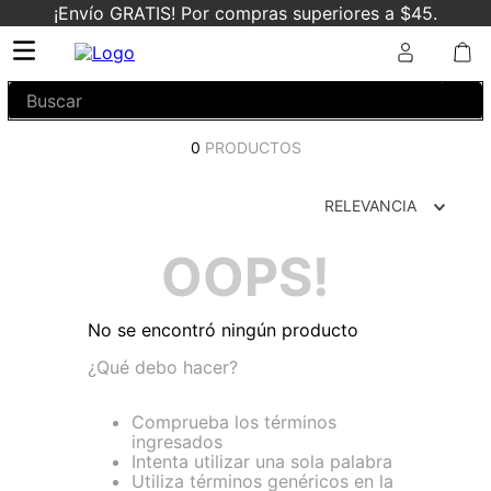
¡Envío GRATIS! Por compras superiores a $45.
Buscar
0
PRODUCTOS
RELEVANCIA
OOPS!
No se encontró ningún producto
¿Qué debo hacer?
Comprueba los términos
ingresados
Intenta utilizar una sola palabra
Utiliza términos genéricos en la