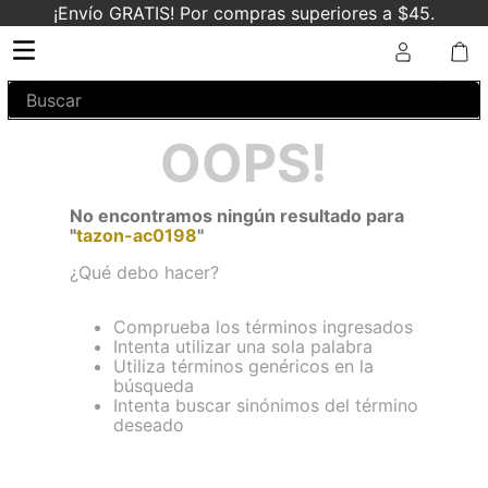
¡Envío GRATIS! Por compras superiores a $45.
Buscar
OOPS!
No encontramos ningún resultado para
"
tazon-ac0198
"
¿Qué debo hacer?
Comprueba los términos ingresados
Intenta utilizar una sola palabra
Utiliza términos genéricos en la
búsqueda
Intenta buscar sinónimos del término
deseado