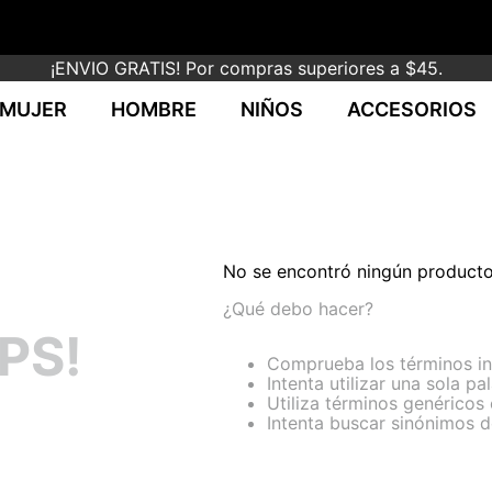
¡ENVIO GRATIS! Por compras superiores a $45.
MUJER
HOMBRE
NIÑOS
ACCESORIOS
No se encontró ningún product
¿Qué debo hacer?
PS!
Comprueba los términos i
Intenta utilizar una sola pa
Utiliza términos genéricos
Intenta buscar sinónimos 