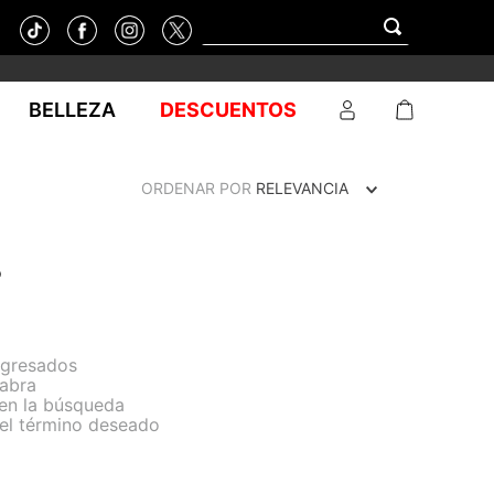
BELLEZA
DESCUENTOS
ORDENAR POR
RELEVANCIA
o
ngresados
labra
 en la búsqueda
del término deseado