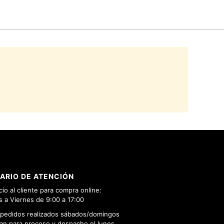
ARIO DE ATENCIÓN
cio al cliente para compra online:
 a Viernes de 9:00 a 17:00
 pedidos realizados sábados/domingos
n para proceso y despacho el lunes.