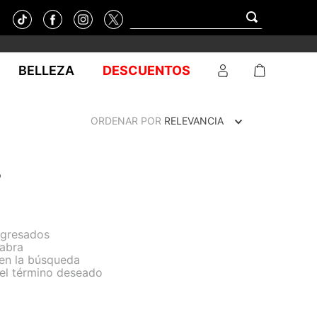
BELLEZA
DESCUENTOS
ORDENAR POR
RELEVANCIA
o
ngresados
labra
 en la búsqueda
del término deseado