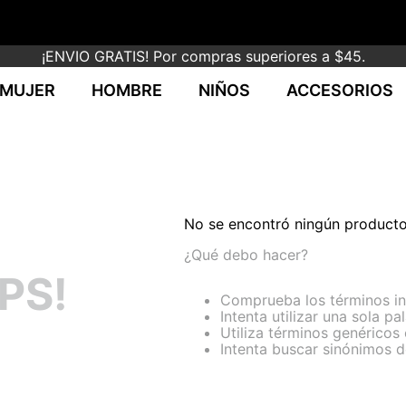
¡ENVIO GRATIS! Por compras superiores a $45.
MUJER
HOMBRE
NIÑOS
ACCESORIOS
No se encontró ningún product
¿Qué debo hacer?
PS!
Comprueba los términos i
Intenta utilizar una sola pa
Utiliza términos genéricos
Intenta buscar sinónimos 