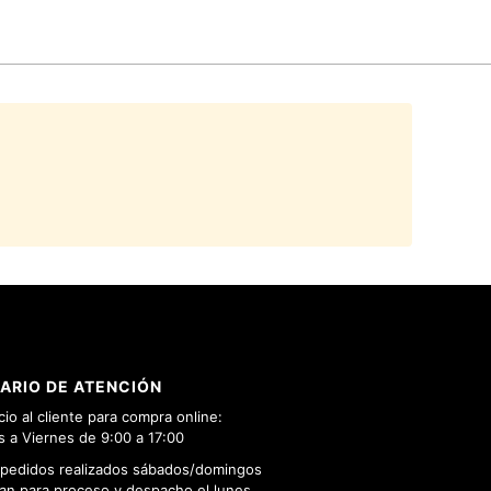
ARIO DE ATENCIÓN
cio al cliente para compra online:
 a Viernes de 9:00 a 17:00
 pedidos realizados sábados/domingos
n para proceso y despacho el lunes.