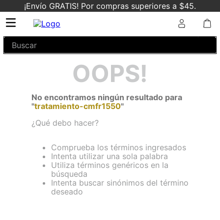
¡Envío GRATIS! Por compras superiores a $45.
Buscar
OOPS!
No encontramos ningún resultado para
"
tratamiento-cmfr1550
"
¿Qué debo hacer?
Comprueba los términos ingresados
Intenta utilizar una sola palabra
Utiliza términos genéricos en la
búsqueda
Intenta buscar sinónimos del término
deseado