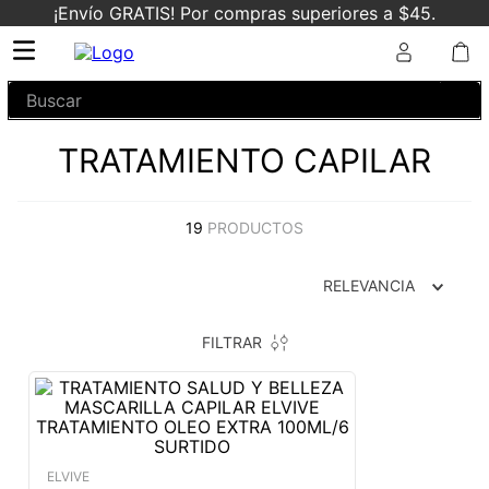
¡Envío GRATIS! Por compras superiores a $45.
Buscar
TRATAMIENTO CAPILAR
19
PRODUCTOS
RELEVANCIA
FILTRAR
ELVIVE