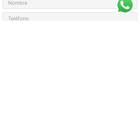
He leído y acepto el
Aviso de privacidad
MEDIAS PERSONALIZADAS
ASISTENCIA
¿CÓMO COMPRAR?
RASTREA TU PEDIDO
PREGUNTAS FRECUENTES
AVISO DE PRIVACIDAD
GARANTÍA Y PROMOCIONES
PROPIEDAD INTELECTUAL