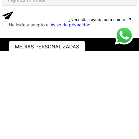
¿Necesitas ayuda para comprar?
He leído y acepto el
Aviso de privacidad
MEDIAS PERSONALIZADAS
ASISTENCIA
¿CÓMO COMPRAR?
RASTREA TU PEDIDO
PREGUNTAS FRECUENTES
AVISO DE PRIVACIDAD
GARANTÍA Y PROMOCIONES
PROPIEDAD INTELECTUAL
TÉRMINOS Y CONDICIONES
INSTITUCIONAL
EMPRESA
NOSOTROS