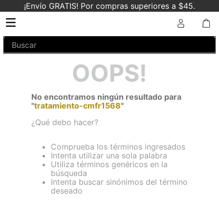
¡Envío GRATIS! Por compras superiores a $45.
Buscar
OOPS!
No encontramos ningún resultado para
"
tratamiento-cmfr1568
"
¿Qué debo hacer?
Comprueba los términos ingresados
Intenta utilizar una sola palabra
Utiliza términos genéricos en la
búsqueda
Intenta buscar sinónimos del término
deseado