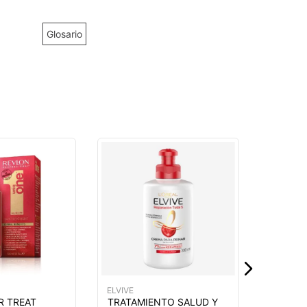
Glosario
ELVIVE
TRATAM
BELLEZ
CAPILA
TRATAM
SURTI
$
8
,
00
ELVIVE
R TREAT
TRATAMIENTO SALUD Y