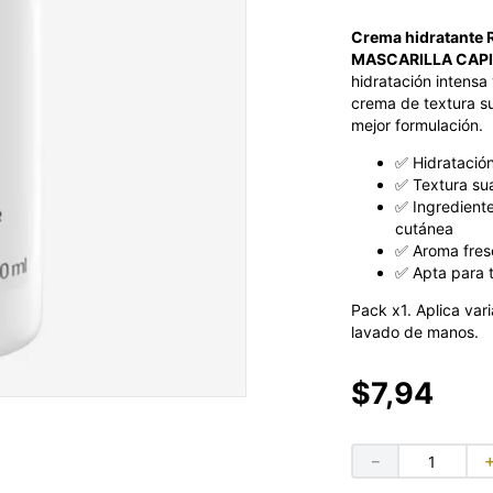
Crema hidratante
MASCARILLA CAPI
hidratación intensa
crema de textura su
mejor formulación.
✅ Hidratació
✅ Textura sua
✅ Ingrediente
cutánea
✅ Aroma fres
✅ Apta para to
Pack x1. Aplica var
lavado de manos.
$
7
,
94
－