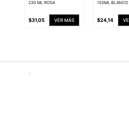
230 ML ROSA
150ML BLANCO
$
31
,
05
$
24
,
14
VER MÁS
VE
ÚNETE A NUESTRA COMUNIDAD
SUSCRÍBETE Y ENTÉRATE DE TODA
PROMOCIONES, LANZAMIENTOS Y B
ESPECIALES.