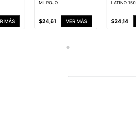
ML ROJO
LATINO 15
$
24
,
61
$
24
,
14
R MÁS
VER MÁS
S NUESTRAS
ENEFICIOS
He leído y acepto el
Aviso de p