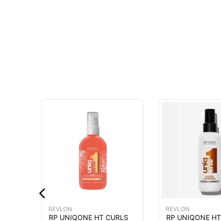
D Y
NTO
MIENTO
GR
MÁS
REVLON
REVLON
RP UNIQONE HT CURLS
RP UNIQONE HT