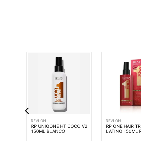
D Y
NTO
MIENTO
GR
MÁS
REVLON
REVLON
RP UNIQONE HT COCO V2
RP ONE HAIR T
150ML BLANCO
LATINO 150ML 