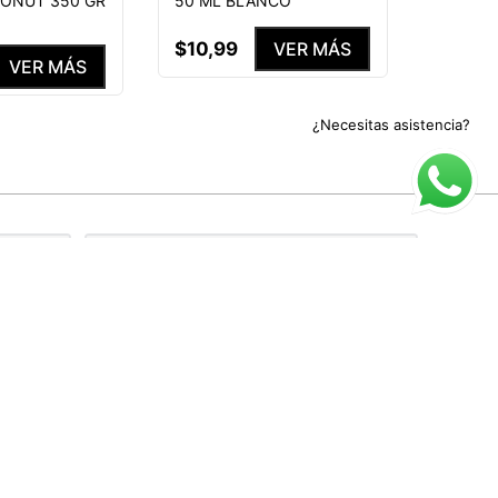
50 ML BLANCO
CONUT 350 GR
$
10
,
99
VER MÁS
VER MÁS
¿Necesitas asistencia?
rivacidad