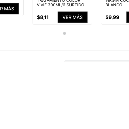
TRATAMIENTO COLOR
VIRGIN CO
VIVIE 300ML/6 SURTIDO
BLANCO
R MÁS
$
8
,
11
$
9
,
99
VER MÁS
S NUESTRAS
ENEFICIOS
He leído y acepto el
Aviso de p
MEDIAS PERSONALIZADAS