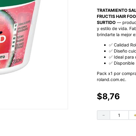
TRATAMIENTO SAL
FRUCTIS HAIR FO
SURTIDO
— product
y estilo de vida. F
brindarte la mejor e
✅ Calidad Ro
✅ Diseño cui
✅ Ideal para 
✅ Disponible 
Pack x1 por compra
roland.com.ec.
$
8
,
76
－