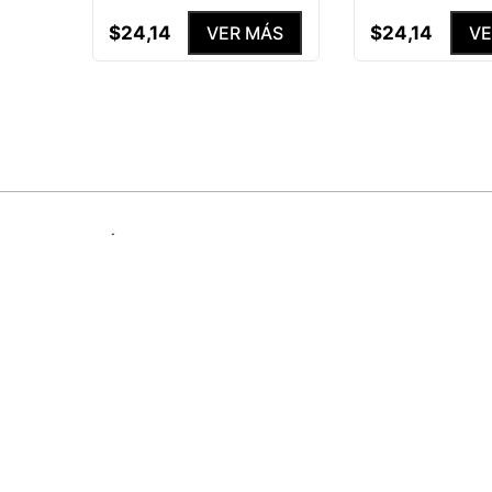
$
24
,
14
$
24
,
14
VER MÁS
VE
ÚNETE A NUESTRA COMUNIDAD
SUSCRÍBETE Y ENTÉRATE DE TODA
PROMOCIONES, LANZAMIENTOS Y B
ESPECIALES.