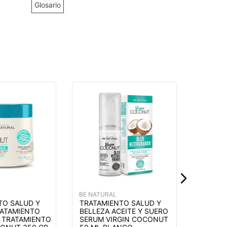
Glosario
BE NATU
TRATAM
BELLEZ
ESPECI
REPAIR
CAFE
$
9
,
99
BE NATURAL
TRATAMIENTO SALUD Y
TO SALUD Y
BELLEZA ACEITE Y SUERO
RATAMIENTO
SERUM VIRGIN COCONUT
O TRATAMIENTO