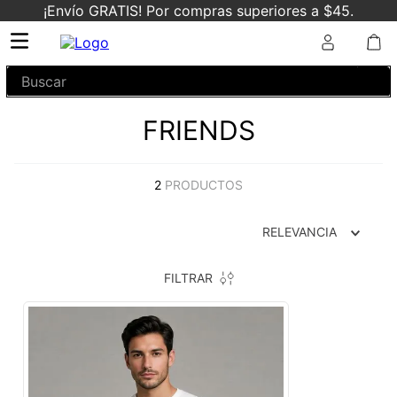
¡Envío GRATIS! Por compras superiores a $45.
Buscar
FRIENDS
2
PRODUCTOS
RELEVANCIA
FILTRAR