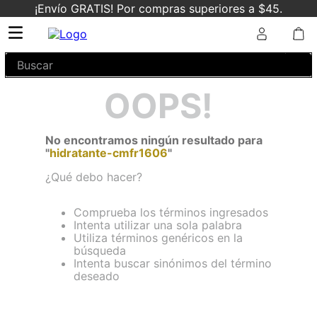
¡Envío GRATIS! Por compras superiores a $45.
Buscar
OOPS!
No encontramos ningún resultado para
"
hidratante-cmfr1606
"
¿Qué debo hacer?
Comprueba los términos ingresados
Intenta utilizar una sola palabra
Utiliza términos genéricos en la
búsqueda
Intenta buscar sinónimos del término
deseado