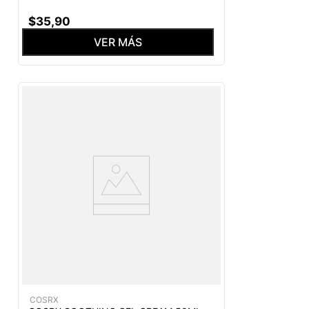
$
35
,
90
VER MÁS
COSRX