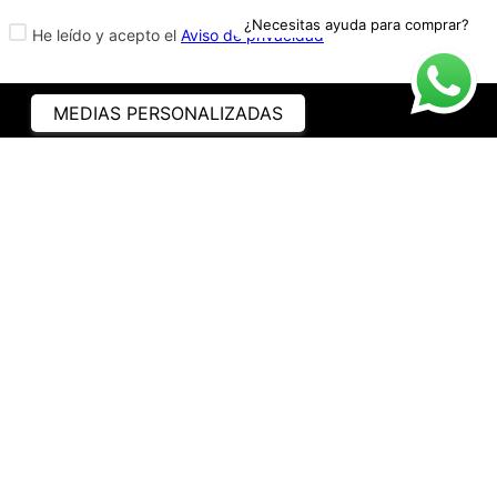
¿Necesitas ayuda para comprar?
He leído y acepto el
Aviso de privacidad
MEDIAS PERSONALIZADAS
ASISTENCIA
¿CÓMO COMPRAR?
RASTREA TU PEDIDO
PREGUNTAS FRECUENTES
AVISO DE PRIVACIDAD
GARANTÍA Y PROMOCIONES
PROPIEDAD INTELECTUAL
TÉRMINOS Y CONDICIONES
INSTITUCIONAL
EMPRESA
NOSOTROS
CONTACTO
WHATSAPP