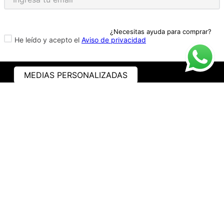
¿Necesitas ayuda para comprar?
He leído y acepto el
Aviso de privacidad
MEDIAS PERSONALIZADAS
ASISTENCIA
¿CÓMO COMPRAR?
RASTREA TU PEDIDO
PREGUNTAS FRECUENTES
AVISO DE PRIVACIDAD
GARANTÍA Y PROMOCIONES
PROPIEDAD INTELECTUAL
TÉRMINOS Y CONDICIONES
INSTITUCIONAL
EMPRESA
NOSOTROS