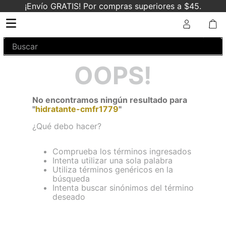
¡Envío GRATIS! Por compras superiores a $45.
Buscar
OOPS!
No encontramos ningún resultado para
"
hidratante-cmfr1779
"
¿Qué debo hacer?
Comprueba los términos ingresados
Intenta utilizar una sola palabra
Utiliza términos genéricos en la
búsqueda
Intenta buscar sinónimos del término
deseado