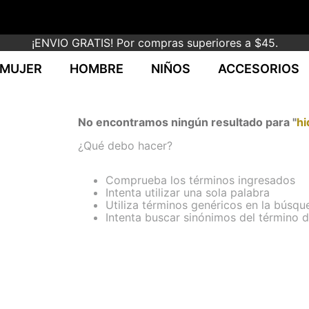
¡ENVIO GRATIS! Por compras superiores a $45.
MUJER
HOMBRE
NIÑOS
ACCESORIOS
No encontramos ningún resultado para "
hi
¿Qué debo hacer?
Comprueba los términos ingresados
Intenta utilizar una sola palabra
Utiliza términos genéricos en la búsqu
Intenta buscar sinónimos del término 