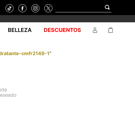
BELLEZA
DESCUENTOS
dratante-cmfr2149-1
"
eda
deseado