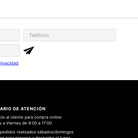
rivacidad
ARIO DE ATENCIÓN
cio al cliente para compra online:
 a Viernes de 9:00 a 17:00
 pedidos realizados sábados/domingos
n para proceso y despacho el lunes.