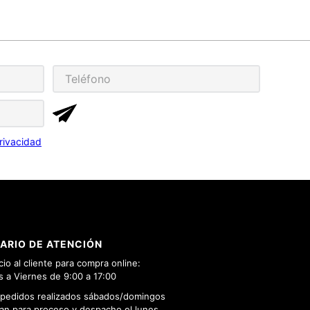
rivacidad
ARIO DE ATENCIÓN
cio al cliente para compra online:
 a Viernes de 9:00 a 17:00
 pedidos realizados sábados/domingos
n para proceso y despacho el lunes.