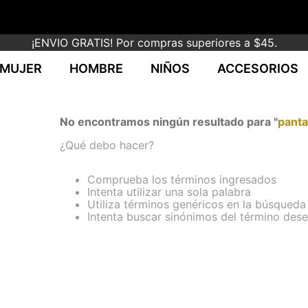
¡ENVIO GRATIS! Por compras superiores a $45.
MUJER
HOMBRE
NIÑOS
ACCESORIOS
No encontramos ningún resultado para "
pant
¿Qué debo hacer?
Comprueba los términos ingresados
Intenta utilizar una sola palabra
Utiliza términos genéricos en la búsqueda
Intenta buscar sinónimos del término des