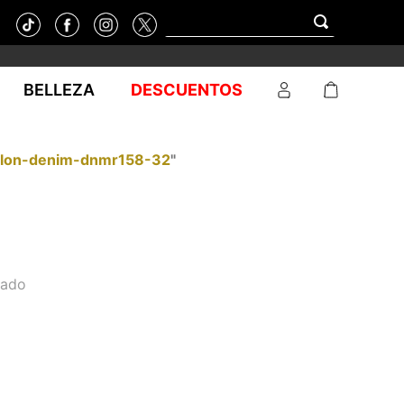
BELLEZA
DESCUENTOS
alon-denim-dnmr158-32
"
eado