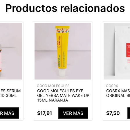
Productos relacionados
S
GOOD MOLECULES
COSRX
ES SERUM
GOOD MOLECULES EYE
COSRX MAS
ID 30ML
GEL YERBA MATE WAKE UP
ORIGINAL 
15ML NARANJA
$
17
,
91
$
7
,
50
R MÁS
VER MÁS