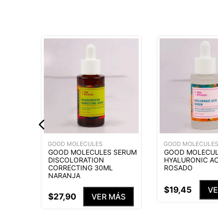
 Y
TE
IFT
CREMA
URTIDO
MÁS
GOOD MOLECULES
GOOD MOLECULE
GOOD MOLECULES SERUM
GOOD MOLECUL
DISCOLORATION
HYALURONIC AC
CORRECTING 30ML
ROSADO
NARANJA
$
19
,
45
VE
$
27
,
90
VER MÁS