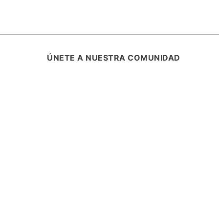
ÚNETE A NUESTRA COMUNIDAD
SUSCRÍBETE Y ENTÉRATE DE TODA
PROMOCIONES, LANZAMIENTOS Y B
ESPECIALES.
ASISTENCIA
¿CÓMO COMPRAR?
RASTREA TU PEDIDO
PREGUNTAS FRECUENTES