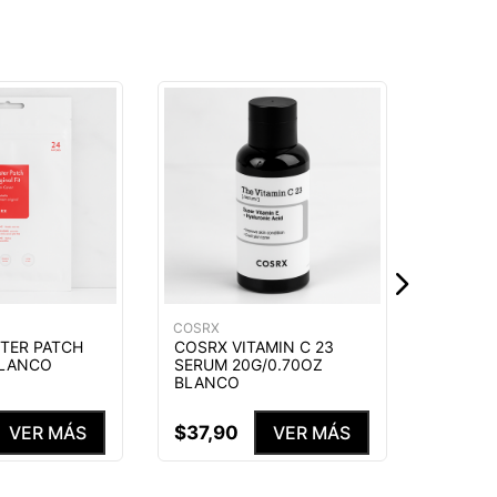
COSRX
COSRX 
SERUM 
BLANC
$
35
,
9
COSRX
TER PATCH
COSRX VITAMIN C 23
BLANCO
SERUM 20G/0.70OZ
BLANCO
$
37
,
90
VER MÁS
VER MÁS