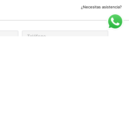
¿Necesitas asistencia?
rivacidad
ARIO DE ATENCIÓN
cio al cliente para compra online:
 a Viernes de 9:00 a 17:00
 pedidos realizados sábados/domingos