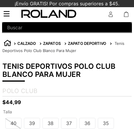
¡Envío GRATIS! Por compras superiores a $45.
Buscar
CALZADO
ZAPATOS
ZAPATO DEPORTIVO
Tenis
Deportivos Polo Club Blanco Para Mujer
TENIS DEPORTIVOS POLO CLUB
BLANCO PARA MUJER
POLO CLUB
$
44
,
99
Talla
40
39
38
37
36
35