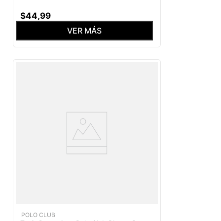
$
44
,
99
VER MÁS
POLO CLUB