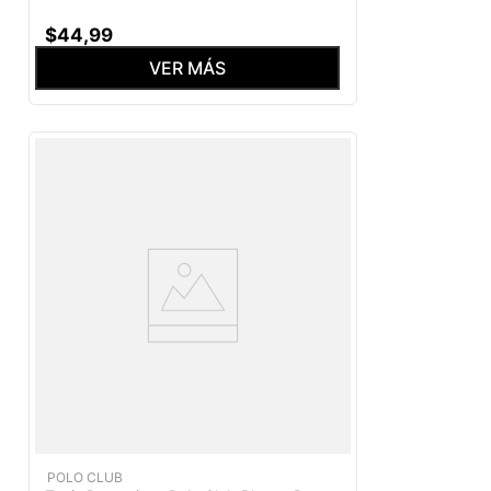
$
44
,
99
VER MÁS
POLO CLUB