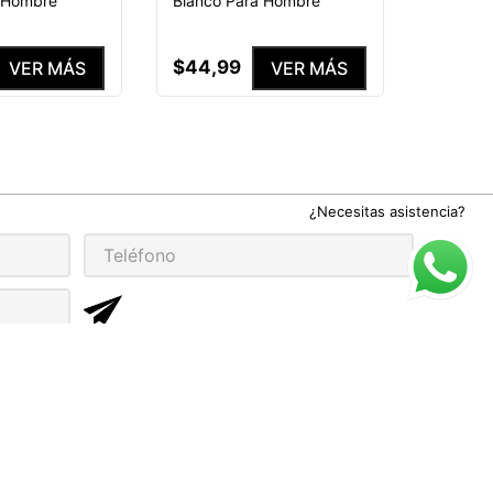
a Hombre
Blanco Para Hombre
$
44
,
99
VER MÁS
VER MÁS
¿Necesitas asistencia?
rivacidad