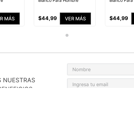
re
Blanco Para Hombre
Blanco Par
$
44
,
99
$
44
,
99
R MÁS
VER MÁS
S NUESTRAS
ENEFICIOS
He leído y acepto el
Aviso de p
MEDIAS PERSONALIZADAS