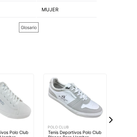
MUJER
Glosario
POLO CL
Tenis D
Blanco 
$
44
,
9
POLO CLUB
ivos Polo Club
Tenis Deportivos Polo Club