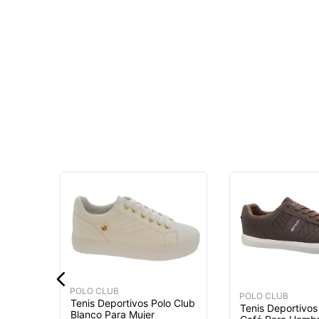
o Club
MÁS
POLO CLUB
POLO CLUB
Tenis Deportivos Polo Club
Tenis Deportivos
Blanco Para Mujer