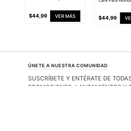
Café Para Homb
$
44
,
99
VER MÁS
$
44
,
99
VE
ÚNETE A NUESTRA COMUNIDAD
SUSCRÍBETE Y ENTÉRATE DE TODA
PROMOCIONES, LANZAMIENTOS Y B
ESPECIALES.