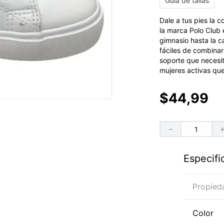
Guía de tallas
Dale a tus pies la 
la marca Polo Club
gimnasio hasta la ca
fáciles de combinar 
soporte que necesi
mujeres activas qu
$
44
,
99
－
Especifi
Propied
Color