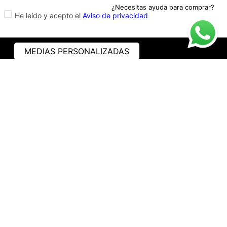
¿Necesitas ayuda para comprar?
He leído y acepto el
Aviso de privacidad
MEDIAS PERSONALIZADAS
ASISTENCIA
¿CÓMO COMPRAR?
RASTREA TU PEDIDO
PREGUNTAS FRECUENTES
AVISO DE PRIVACIDAD
GARANTÍA Y PROMOCIONES
PROPIEDAD INTELECTUAL
TÉRMINOS Y CONDICIONES
INSTITUCIONAL
EMPRESA
NOSOTROS
CONTACTO
WHATSAPP