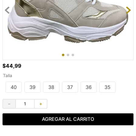
$
44
,
99
Talla
40
39
38
37
36
35
－
＋
AGREGAR AL CARRITO