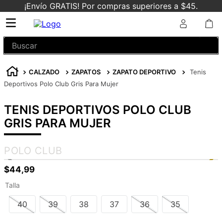
¡Envío GRATIS! Por compras superiores a $45.
Buscar
CALZADO
ZAPATOS
ZAPATO DEPORTIVO
Tenis
Deportivos Polo Club Gris Para Mujer
TENIS DEPORTIVOS POLO CLUB
GRIS PARA MUJER
POLO CLUB
$
44
,
99
Talla
40
39
38
37
36
35