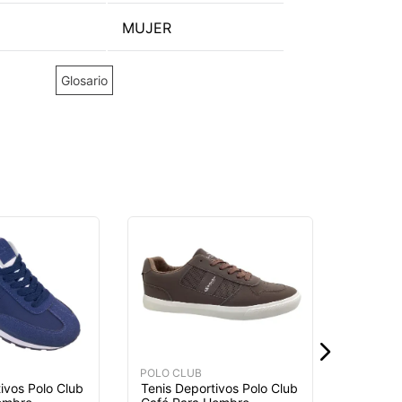
MUJER
Glosario
POLO CL
Tenis D
Blanco 
$
44
,
9
POLO CLUB
ivos Polo Club
Tenis Deportivos Polo Club