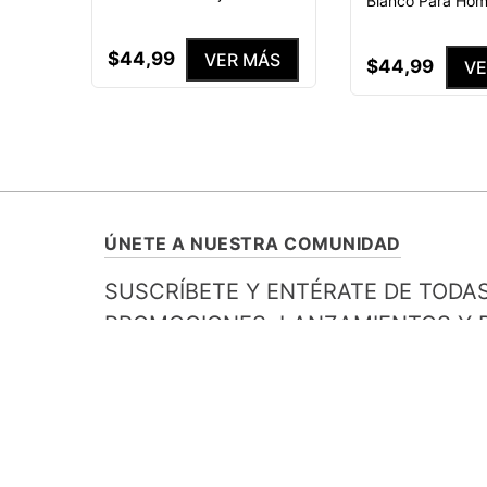
Blanco Para Ho
$
44
,
99
VER MÁS
$
44
,
99
VE
ÚNETE A NUESTRA COMUNIDAD
SUSCRÍBETE Y ENTÉRATE DE TODA
PROMOCIONES, LANZAMIENTOS Y B
ESPECIALES.