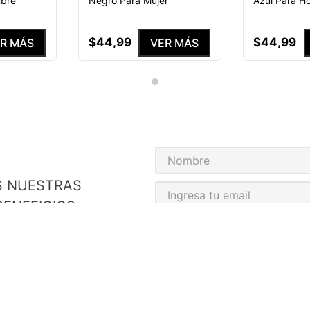
mbre
Negro Para Mujer
Azul Para H
$
44
,
99
$
44
,
99
R MÁS
VER MÁS
S NUESTRAS
ENEFICIOS
He leído y acepto el
Aviso de p
MEDIAS PERSONALIZADAS