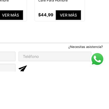
ombre
Café Para Hombre
$
44
,
99
VER MÁS
VER MÁS
¿Necesitas asistencia?
rivacidad