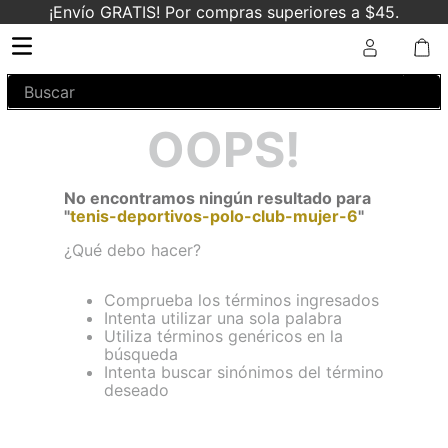
¡Envío GRATIS! Por compras superiores a $45.
Buscar
OOPS!
No encontramos ningún resultado para
"
tenis-deportivos-polo-club-mujer-6
"
¿Qué debo hacer?
Comprueba los términos ingresados
Intenta utilizar una sola palabra
Utiliza términos genéricos en la
búsqueda
Intenta buscar sinónimos del término
deseado